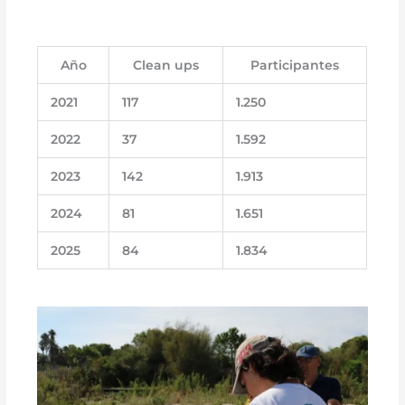
Año
Clean ups
Participantes
2021
117
1.250
2022
37
1.592
2023
142
1.913
2024
81
1.651
2025
84
1.834