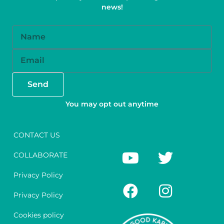
news!
Name
Email
Send
You may opt out anytime
CONTACT US
Y
F
T
I
COLLABORATE
o
a
w
n
u
c
i
s
Privacy Policy
t
e
t
t
Privacy Policy
u
b
t
a
Cookies policy
b
o
e
g