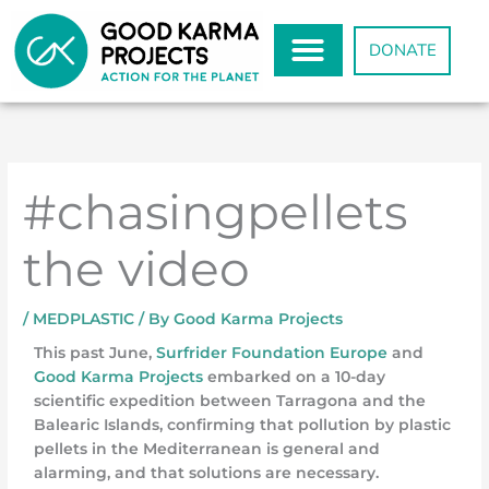
Skip
to
DONATE
content
#chasingpellets
the video
/
MEDPLASTIC
/ By
Good Karma Projects
This past June,
Surfrider Foundation Europe
and
Good Karma Projects
embarked on a 10-day
scientific expedition between Tarragona and the
Balearic Islands, confirming that pollution by plastic
pellets in the Mediterranean is general and
alarming, and that solutions are necessary.