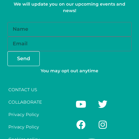
We will update you on our upcoming events and
news!
Name
Email
Send
You may opt out anytime
CONTACT US
Y
F
T
I
COLLABORATE
o
a
w
n
u
c
i
s
Privacy Policy
t
e
t
t
Privacy Policy
u
b
t
a