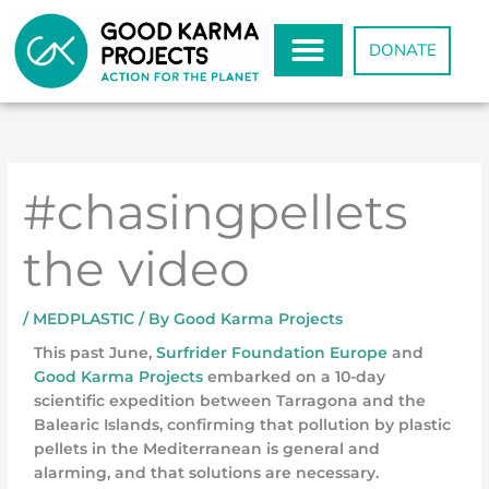
Skip
to
DONATE
content
#chasingpellets
the video
/
MEDPLASTIC
/ By
Good Karma Projects
This past June,
Surfrider Foundation Europe
and
Good Karma Projects
embarked on a 10-day
scientific expedition between Tarragona and the
Balearic Islands, confirming that pollution by plastic
pellets in the Mediterranean is general and
alarming, and that solutions are necessary.