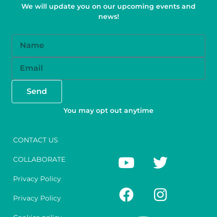
We will update you on our upcoming events and
news!
Name
Email
Send
You may opt out anytime
CONTACT US
Y
F
T
I
COLLABORATE
o
a
w
n
u
c
i
s
Privacy Policy
t
e
t
t
Privacy Policy
u
b
t
a