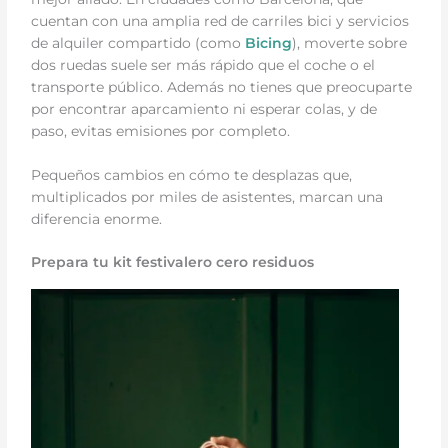
cuentan con una amplia red de carriles bici y servicios
de alquiler compartido (como
Bicing
), moverte sobre
dos ruedas suele ser más rápido que el coche o el
transporte público. Además no tienes que preocuparte
por encontrar aparcamiento ni esperar colas, y de
paso, evitas emisiones por completo.
Pequeños cambios en cómo te desplazas que,
multiplicados por miles de asistentes, marcan una
diferencia enorme.
Prepara tu kit festivalero cero residuos