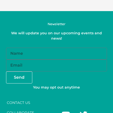
Newsletter
We will update you on our upcoming events and
news!
Name
Email
Send
You may opt out anytime
CONTACT US
Y
F
T
I
COLLABORATE