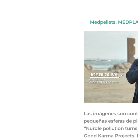
la
industria
petroquímica
Medpellets
,
MEDPLA
Las imágenes son contu
pequeñas esferas de plá
“Nurdle pollution turn
Good Karma Projects.