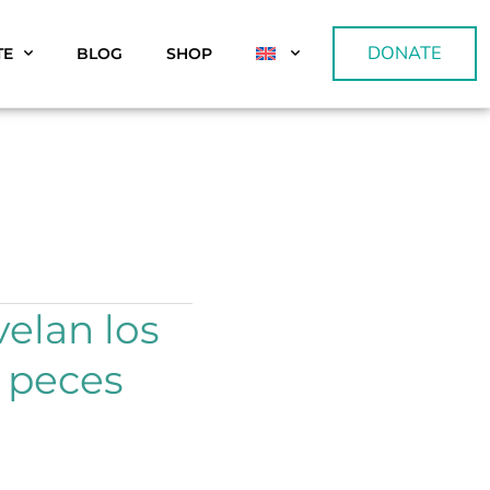
DONATE
TE
BLOG
SHOP
velan los
s peces