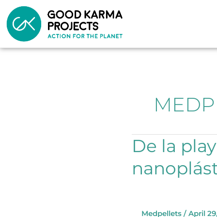
Skip
to
content
MEDP
De
De la play
la
nanoplást
playa
al
laboratorio:
lo
que
Medpellets
/
April 29