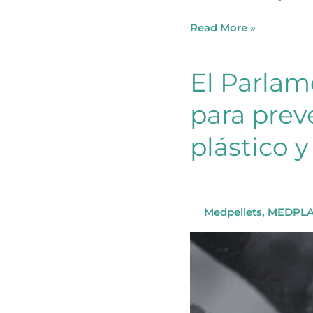
Read More »
El
El Parlam
Parlamento
para prev
Europeo
aprueba
plástico y
regulación
para
prevenir
contaminación
por
Medpellets
,
MEDPLA
pellets
de
plástico
y
microplásticos.