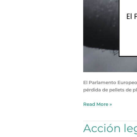
El Parlamento Europeo 
pérdida de pellets de p
Read More »
Acción
Acción le
legal