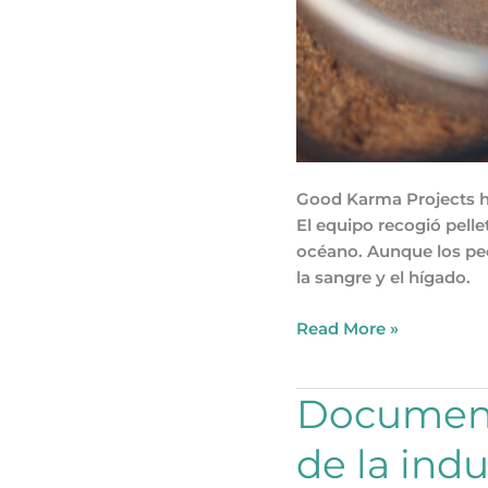
Good Karma Projects ha
El equipo recogió pelle
océano. Aunque los pec
la sangre y el hígado.
Read More »
Documental
Document
microplásticos:
de la ind
contaminación
de