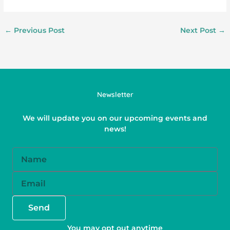
←
Previous Post
Next Post
→
Newsletter
We will update you on our upcoming events and
news!
Name
Email
Send
You may opt out anytime