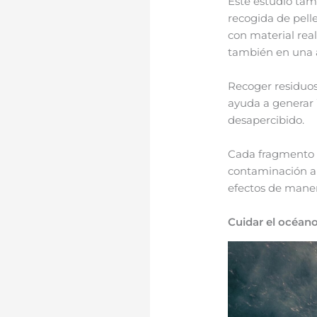
Este estudio tam
recogida de pell
con material real
también en una a
Recoger residuos
ayuda a generar
desapercibido.
Cada fragmento d
contaminación a 
efectos de maner
Cuidar el océan