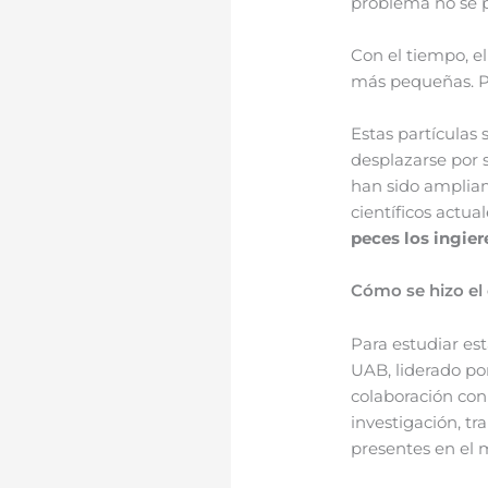
problema no se p
Con el tiempo, el
más pequeñas. P
Estas partículas
desplazarse por s
han sido ampliam
científicos actu
peces los ingie
Cómo se hizo el 
Para estudiar est
UAB, liderado po
colaboración con 
investigación, tr
presentes en el