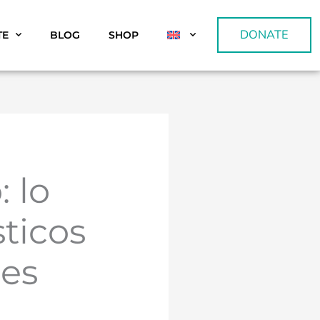
DONATE
TE
BLOG
SHOP
: lo
ticos
ces