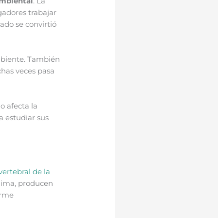
ambiental
. La
gadores trabajar
ado se convirtió
ambiente. También
has veces pasa
 afecta la
a estudiar sus
ertebral de la
clima, producen
orme