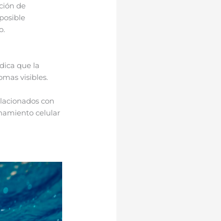
ción de
posible
o.
dica que la
omas visibles.
elacionados con
onamiento celular