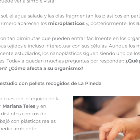
uede ver a simple vista.
 sol, el agua salada y las olas fragmentan los plásticos en par
rimero aparecen los
microplásticos
y, posteriormente, los
n
 son tan diminutas que pueden entrar fácilmente en los org
us tejidos e incluso interactuar con sus células. Aunque los 
ente estudiados, los nanoplásticos siguen siendo uno de los
ales. Todavía quedan muchas preguntas por responder:
¿Qué 
ren? ¿Cómo afecta a su organismo?
…
estudio con pellets recogidos de La Pineda
a cuestión, el equipo de la
r
Mariana Teles
y en
distintos centros de
abajó con plásticos reales
 medio ambiente.