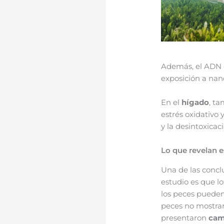
Además, el ADN 
exposición a nano
En el
hígado
, t
estrés oxidativo 
y la desintoxicac
Lo que revelan e
Una de las concl
estudio es que lo
los peces pueden
peces no mostrar
presentaron
camb