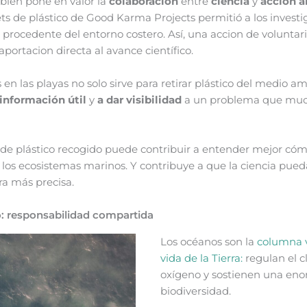
bién pone en valor la
colaboración
entre
ciencia
y
acción 
ets de plástico de Good Karma Projects permitió a los investi
 procedente del entorno costero. Así, una accion de voluntari
portacion directa al avance científico.
 en las playas no solo sirve para retirar plástico del medio 
información útil
y
a dar visibilidad
a un problema que muc
e plástico recogido puede contribuir a entender mejor cómo
los ecosistemas marinos. Y contribuye a que la ciencia pued
a más precisa.
o: responsabilidad compartida
Los océanos son la
columna v
vida de la Tierra:
regulan el 
oxígeno y sostienen una en
biodiversidad.