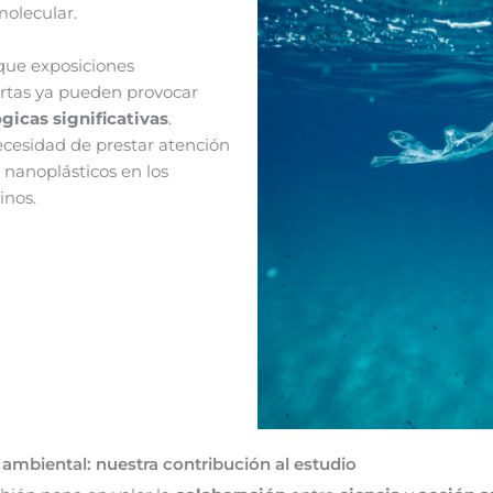
 molecular.
que exposiciones
rtas ya pueden provocar
gicas significativas
.
cesidad de prestar atención
 nanoplásticos en los
inos.
 ambiental: nuestra contribución al estudio