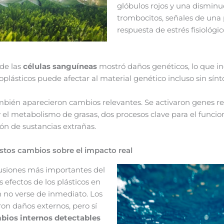
glóbulos rojos y una disminu
trombocitos, señales de una 
respuesta de estrés fisiológic
de las
células sanguíneas
mostró daños genéticos, lo que in
plásticos puede afectar al material genético incluso sin sínt
ambién aparecieron cambios relevantes. Se activaron genes r
y el metabolismo de grasas, dos procesos clave para el funci
ión de sustancias extrañas.
stos cambios sobre el impacto real
usiones más importantes del
s efectos de los plásticos en
 no verse de inmediato. Los
on daños externos, pero sí
ios internos detectables