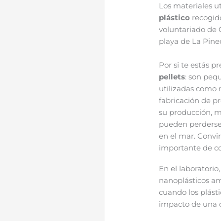
Los materiales u
plástico
recogid
voluntariado de 
playa de La Pine
Por si te estás 
pellets
: son pequ
utilizadas como 
fabricación de p
su producción, m
pueden perderse
en el mar. Convi
importante de co
En el laboratorio
nanoplásticos amb
cuando los plásti
impacto de una c