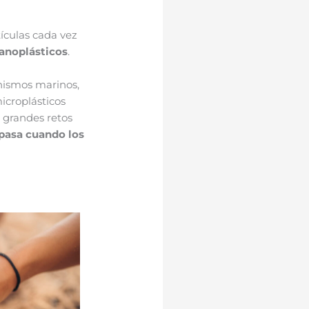
tículas cada vez
anoplásticos
.
anismos marinos,
microplásticos
 grandes retos
pasa cuando los