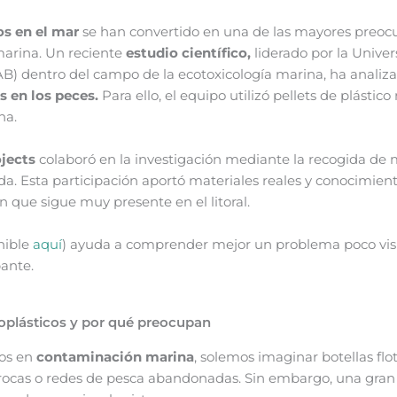
os en el mar
se han convertido en una de las mayores preoc
arina. Un reciente
estudio científico,
liderado por la Univ
B) dentro del campo de la ecotoxicología marina, ha analiz
s en los peces.
Para ello, el equipo utilizó pellets de plástico
na.
jects
colaboró en la investigación mediante la recogida de 
da. Esta participación aportó materiales reales y conocimien
 que sigue muy presente en el litoral.
onible
aquí
) ayuda a comprender mejor un problema poco visi
ante.
oplásticos y por qué preocupan
os en
contaminación marina
, solemos imaginar botellas flo
rocas o redes de pesca abandonadas. Sin embargo, una gran 