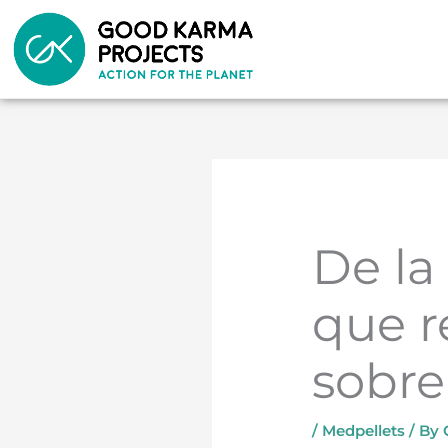
Skip
to
content
De la 
que r
sobre
/
Medpellets
/ By