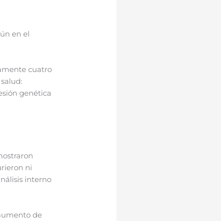
ún en el
amente cuatro
 salud:
esión genética
 mostraron
rieron ni
nálisis interno
 aumento de