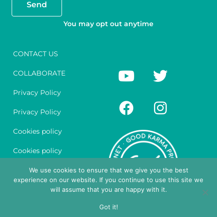
Send
You may opt out anytime
CONTACT US
Y
F
T
I
COLLABORATE
o
a
w
n
u
c
i
s
Privacy Policy
t
e
t
t
Privacy Policy
u
b
t
a
Cookies policy
b
o
e
g
e
o
r
r
Cookies policy
k
a
Legal notice
We use cookies to ensure that we give you the best
m
experience on our website. If you continue to use this site we
Legal notice
will assume that you are happy with it.
Got it!
English