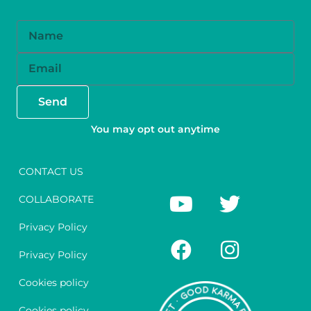
Name
Email
Send
You may opt out anytime
CONTACT US
Y
F
T
I
COLLABORATE
o
a
w
n
u
c
i
s
Privacy Policy
t
e
t
t
Privacy Policy
u
b
t
a
Cookies policy
b
o
e
g
Cookies policy