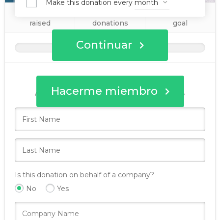
Make this donation every
0€
0
1€
raised
donations
goal
Continuar
¿Quién ha donado hoy?
Hacerme miembro
Nunca compartiremos esta información con nadie.
Is this donation on behalf of a company?
No
Yes