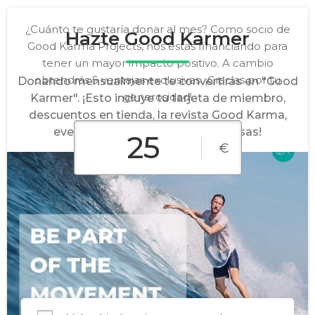
¿Cuánto te gustaría donar al mes? Como socio de
Hazte Good Karmer
Good Karma Projects, nos estas financiando para
tener un mayor impacto positivo. A cambio
obtendrás 5 ventajas exclusivas. ¡Gracias por tu
Donando mensualmente te convertirás en "Good
generosidad!
Karmer". ¡Esto incluye tu tarjeta de miembro,
descuentos en tienda, la revista Good Karma,
eventos exclusivos y más sorpresas!
€
10€
25€
50€
Cantidad
100€
250€
personalizada